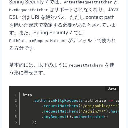
Spring Security 7 では、
と
AntPathRequestMatcher
はサポートされなくなり、Java
MvcRequestMatcher
DSL では URI を絶対パス、ただし context path
を除いた形式で指定する必要があるとされていま
す。また、Spring Security 7 では
がデフォルトで使われ
PathPatternRequestMatcher
る方針です。
基本的には、以下のように
を使
requestMatchers
う形に寄せます。
http

.
authorizeHttpRequests
(
authorize 
->
 author
.
requestMatchers
(
"/api/public/**"
)
.
pe
.
requestMatchers
(
"/admin/**"
)
.
hasRole
.
anyRequest
(
)
.
authenticated
(
)
)
;