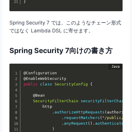
}
Spring Security 7 では、このようなチェーン形式
ではなく Lambda DSL に寄せます。
Spring Security 7向けの書き方
@Configuration
@EnableWebSecurity
public
class
SecurityConfig
{
@Bean
SecurityFilterChain
securityFilterChain
(
H
        http

.
authorizeHttpRequests
(
authorize 
.
requestMatchers
(
"/public/**"
.
anyRequest
(
)
.
authenticated
(
)
)