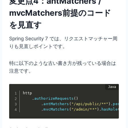
変更点4：antMatchers /
mvcMatchers前提のコード
を見直す
Spring Security 7 では、リクエストマッチャー周
りも見直しポイントです。
特に以下のような古い書き方が残っている場合は
注意です。
http

.
authorizeRequests
(
)
.
antMatchers
(
"/api/public/**"
)
.
permit
.
mvcMatchers
(
"/admin/**"
)
.
hasRole
(
"AD