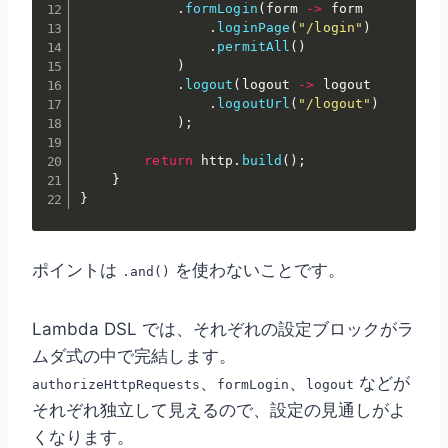
.
formLogin
(
form 
->
 form

.
loginPage
(
"/login"
)
.
permitAll
(
)
)
.
logout
(
logout 
->
 logout

.
logoutUrl
(
"/logout"
)
)
;
return
 http
.
build
(
)
;
}
}
ポイントは
を使わないことです。
.and()
Lambda DSL では、それぞれの設定ブロックがラ
ムダ式の中で完結します。
、
、
などが
authorizeHttpRequests
formLogin
logout
それぞれ独立して見えるので、設定の見通しがよ
くなります。