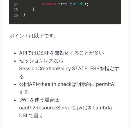
return
 http
.
build
(
)
;
}
}
ポイントは以下です。
APIではCSRFを無効化することが多い
セッションレスなら
SessionCreationPolicy.STATELESSを指定す
る
公開APIやhealth checkは明示的にpermitAll
する
JWTを使う場合は
oauth2ResourceServer().jwt()をLambda
DSLで書く