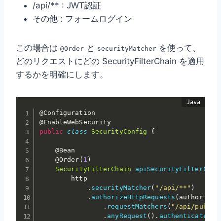
/api/** : JWT認証
その他 : フォームログイン
この場合は
と
を使って、
@Order
securityMatcher
どのリクエストにどの SecurityFilterChain を適用
するかを明確にします。
@Configuration
@EnableWebSecurity
public
class
SecurityConfig
{
@Bean
@Order
(
1
)
SecurityFilterChain
apiSecurityFilterChai
        http

.
securityMatcher
(
"/api/**"
)
.
authorizeHttpRequests
(
authorize 
.
requestMatchers
(
"/api/public
.
anyRequest
(
)
.
authenticated
(
)