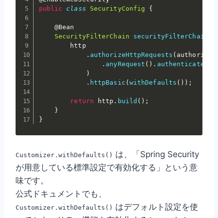
public
class
SecurityConfig
{
@Bean
SecurityFilterChain
securityFilterChain
(
H
        http

.
authorizeHttpRequests
(
authorize 
.
anyRequest
(
)
.
authenticated
(
)
)
.
httpBasic
(
withDefaults
(
)
)
;
return
 http
.
build
(
)
;
}
}
は、「Spring Security
Customizer.withDefaults()
が用意している標準設定で有効化する」という意
味です。
公式ドキュメントでも、
はデフォルト設定を使
Customizer.withDefaults()