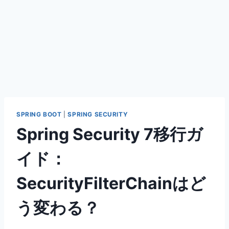
SPRING BOOT
|
SPRING SECURITY
Spring Security 7移行ガ
イド：
SecurityFilterChainはど
う変わる？