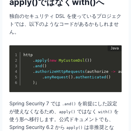
apply()ではなくwith()へ
独自のセキュリティ DSL を使っているプロジェク
トでは、以下のようなコードがあるかもしれませ
ん。
http

.
apply
(
new
MyCustomDsl
(
)
)
.
and
(
)
.
authorizeHttpRequests
(
authorize 
->
 author
.
anyRequest
(
)
.
authenticated
(
)
)
;
Spring Security 7 では
を前提にした設定
.and()
が使えなくなるため、
ではなく
を
apply()
with()
使う形へ移行します。公式ドキュメントでも、
Spring Security 6.2 から
は非推奨とな
apply()