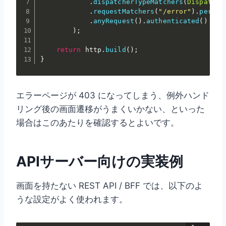
.
dispatcherTypeMatchers
(
Dispatche
.
requestMatchers
(
"/error"
)
.
permit
.
anyRequest
(
)
.
authenticated
(
)
)
;
return
 http
.
build
(
)
;
}
エラーページが 403 になってしまう、例外ハンド
リング後の画面遷移がうまくいかない、といった
場合はこのあたりを確認するとよいです。
APIサーバー向けの実装例
画面を持たない REST API / BFF では、以下のよ
うな設定がよく使われます。