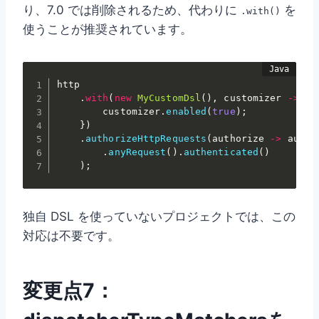
り、7.0 では削除されるため、代わりに
を
.with()
使うことが推奨されています。
http

.
with
(
new
MyCustomDsl
(
)
,
 customizer 
->
{
        customizer
.
enabled
(
true
)
;
}
)
.
authorizeHttpRequests
(
authorize 
->
 author
.
anyRequest
(
)
.
authenticated
(
)
)
;
独自 DSL を使っていないプロジェクトでは、この
対応は不要です。
変更点7：