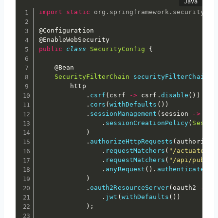
import
static
org
.
springframework
.
security
.
co
@Configuration
@EnableWebSecurity
public
class
SecurityConfig
{
@Bean
SecurityFilterChain
securityFilterChain
(
H
        http

.
csrf
(
csrf 
->
 csrf
.
disable
(
)
)
.
cors
(
withDefaults
(
)
)
.
sessionManagement
(
session 
->
 sess
.
sessionCreationPolicy
(
Sessio
)
.
authorizeHttpRequests
(
authorize 
.
requestMatchers
(
"/actuator/h
.
requestMatchers
(
"/api/public
.
anyRequest
(
)
.
authenticated
(
)
)
.
oauth2ResourceServer
(
oauth2 
->
 o
.
jwt
(
withDefaults
(
)
)
)
;