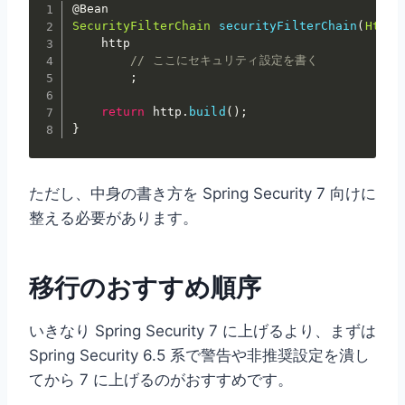
@Bean
SecurityFilterChain
securityFilterChain
(
HttpS
    http

// ここにセキュリティ設定を書く
;
return
 http
.
build
(
)
;
}
ただし、中身の書き方を Spring Security 7 向けに
整える必要があります。
移行のおすすめ順序
いきなり Spring Security 7 に上げるより、まずは
Spring Security 6.5 系で警告や非推奨設定を潰し
てから 7 に上げるのがおすすめです。