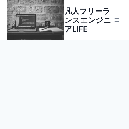
内
凡人フリーラ
容
ンスエンジニ
を
ス
アLIFE
キ
ッ
プ