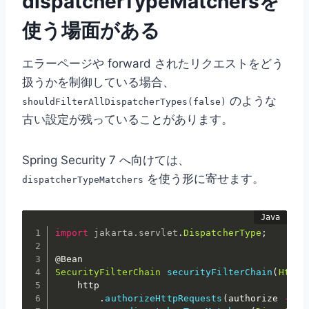
dispatcherTypeMatchersを
使う場面がある
エラーページや forward されたリクエストをどう
扱うかを制御している場合、
のような
shouldFilterAllDispatcherTypes(false)
古い設定が残っていることがあります。
Spring Security 7 へ向けては、
を使う形に寄せます。
dispatcherTypeMatchers
import
jakarta
.
servlet
.
DispatcherType
;
@Bean
SecurityFilterChain
securityFilterChain
(
HttpS
    http

.
authorizeHttpRequests
(
authorize 
->
 a