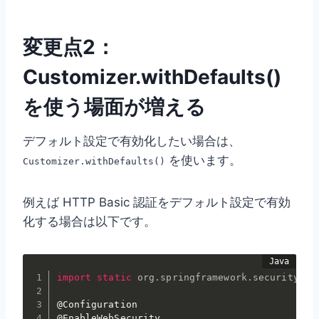
変更点2：
Customizer.withDefaults()
を使う場面が増える
デフォルト設定で有効化したい場合は、
を使います。
Customizer.withDefaults()
例えば HTTP Basic 認証をデフォルト設定で有効
化する場合は以下です。
import
static
org
.
springframework
.
security
.
co
@Configuration
@EnableWebSecurity