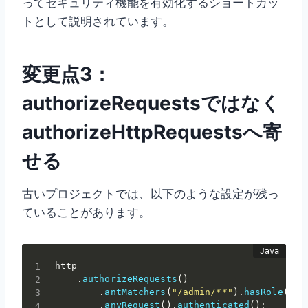
ってセキュリティ機能を有効化するショートカッ
トとして説明されています。
変更点3：
authorizeRequestsではなく
authorizeHttpRequestsへ寄
せる
古いプロジェクトでは、以下のような設定が残っ
ていることがあります。
http

.
authorizeRequests
(
)
.
antMatchers
(
"/admin/**"
)
.
hasRole
(
"AD
.
anyRequest
(
)
.
authenticated
(
)
;