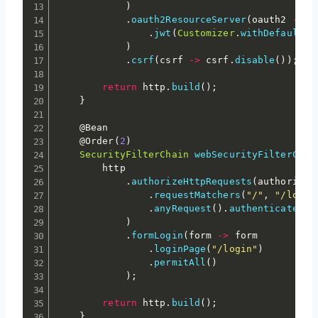
)
.
oauth2ResourceServer
(
oauth2 
->
 o
.
jwt
(
Customizer
.
withDefaults
(
)
.
csrf
(
csrf 
->
 csrf
.
disable
(
)
)
;
return
 http
.
build
(
)
;
}
@Bean
@Order
(
2
)
SecurityFilterChain
webSecurityFilterChai
        http

.
authorizeHttpRequests
(
authorize 
.
requestMatchers
(
"/"
,
"/login
.
anyRequest
(
)
.
authenticated
(
)
)
.
formLogin
(
form 
->
 form

.
loginPage
(
"/login"
)
.
permitAll
(
)
)
;
return
 http
.
build
(
)
;
}