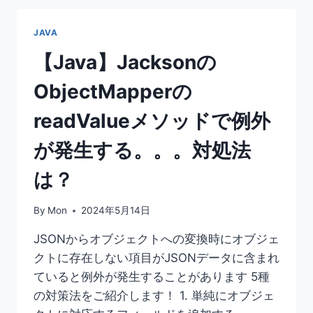
処
法
JAVA
(JACKSON)！
JSON
【Java】Jacksonの
の
デ
ObjectMapperの
シ
リ
readValueメソッドで例外
ア
ラ
が発生する。。。対処法
イ
ズ
は？
が
で
By
Mon
2024年5月14日
き
な
JSONからオブジェクトへの変換時にオブジェ
い・・・
クトに存在しない項目がJSONデータに含まれ
ていると例外が発生することがあります 5種
の対策法をご紹介します！ 1. 単純にオブジェ