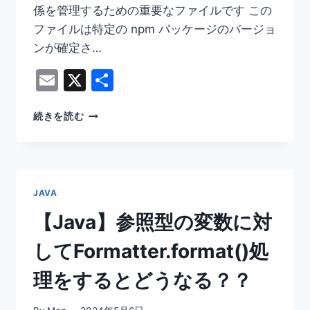
す
係を管理するための重要なファイルです この
る。。。
ファイルは特定の npm パッケージのバージョ
対
ンが確定さ…
処
法
Email
X
共
は？
有
【NPM】
続きを読む
PACKAGE-
LOCK.JSON
何
者？！
JAVA
【Java】参照型の変数に対
してFormatter.format()処
理をするとどうなる？？