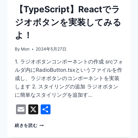
を
【TypeScript】Reactでラ
実
装
ジオボタンを実装してみる
し
て
よ！
み
る
By
Mon
2024年5月27日
よ！
1. ラジオボタンコンポーネントの作成 srcフォ
ルダ内にRadioButton.tsxというファイルを作
成し、ラジオボタンのコンポーネントを実装
します 2. スタイリングの追加 ラジオボタン
に簡単なスタイリングを追加す…
Email
X
共
有
【TYPESCRIPT】
続きを読む
REACT
で