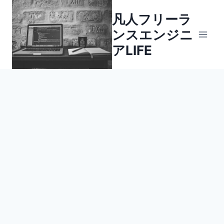
内
凡人フリーラ
容
ンスエンジニ
を
ス
アLIFE
キ
ッ
プ