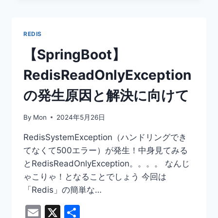
ラ
ジ
オ
REDIS
ボ
タ
【SpringBoot】
ン
を
RedisReadOnlyException
実
装
の発生原因と解決に向けて
し
て
By
Mon
2024年5月26日
み
る
RedisSystemException（ハンドリングでき
よ！
てなくて500エラー）が発生！中身見てみる
とRedisReadOnlyException。。。。 なんじ
ゃこりゃ！となることでしょう 今回は
「Redis」の簡単な…
Email
X
共