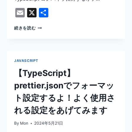
Email
X
共
有
【REACT】
続きを読む
REACT
と
TYPESCRIPT
を
使
JAVASCRIPT
用
し
【TypeScript】
て
リ
prettier.jsonでフォーマッ
ス
ト
ト設定するよ！よく使用さ
ボ
ッ
れる設定をあげてみます
ク
ス
By
Mon
2024年5月21日
を
実