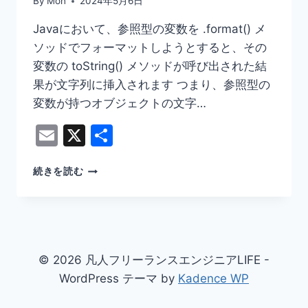
By
Mon
2024年5月6日
Javaにおいて、参照型の変数を .format() メ
ソッドでフォーマットしようとすると、その
変数の toString() メソッドが呼び出された結
果が文字列に挿入されます つまり、参照型の
変数が持つオブジェクトの文字…
Email
X
共
有
【JAVA】
続きを読む
参
照
型
の
変
数
© 2026 凡人フリーランスエンジニアLIFE -
に
WordPress テーマ by
Kadence WP
対
し