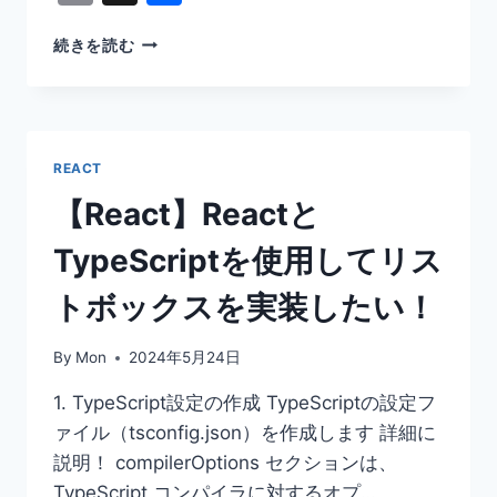
有
【SPRINGBOOT】
続きを読む
REDISREADONLYEXCEPTION
の
発
生
原
REACT
因
と
【React】Reactと
解
決
TypeScriptを使用してリス
に
向
トボックスを実装したい！
け
て
By
Mon
2024年5月24日
1. TypeScript設定の作成 TypeScriptの設定フ
ァイル（tsconfig.json）を作成します 詳細に
説明！ compilerOptions セクションは、
TypeScript コンパイラに対するオプ…