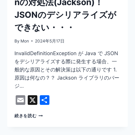
nの対処法(Jackson)！
る
よ！
JSONのデシリアライズが
よ
く
できない・・・
使
用
By
Mon
2024年5月17日
さ
れ
InvalidDefinitionException が Java で JSON
る
をデシリアライズする際に発生する場合、一
設
定
般的な原因とその解決策は以下の通りです 1.
を
原因は何なの？？ Jackson ライブラリのバー
あ
ジ…
げ
て
Email
X
共
み
有
ま
す
【JAVA】
続きを読む
INVALIDDEFINITIONEXCEPTION
の
対