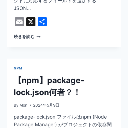
クトに対応するフィールドを追加する
JSON…
Email
X
共
有
【JAVA】
続きを読む
JACKSON
の
OBJECTMAPPER
の
READVALUE
NPM
メ
ソ
【npm】package-
ッ
ド
lock.json何者？！
で
例
By
Mon
2024年5月9日
外
が
package-lock.json ファイルはnpm (Node
発
Package Manager) がプロジェクトの依存関
生