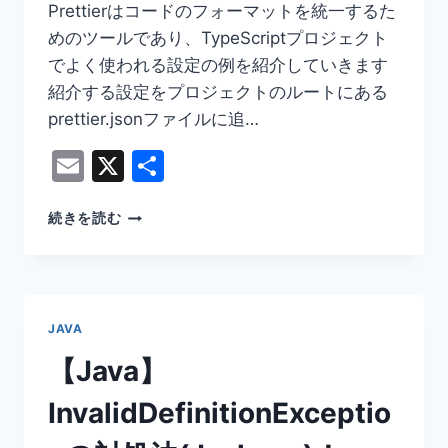
Prettierはコードのフォーマットを統一するた
装
めのツールであり、TypeScriptプロジェクト
し
た
でよく使われる設定の例を紹介していきます
い！
紹介する設定をプロジェクトのルートにある
prettier.jsonファイルに追…
Email
X
共
有
【TYPESCRIPT】
続きを読む
PRETTIER.JSON
で
フ
ォ
ー
JAVA
マ
ッ
【Java】
ト
設
InvalidDefinitionExceptio
定
す