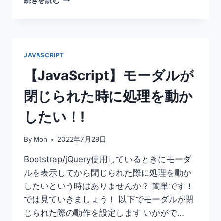
続きを読む
PRETTIER.JSON
で
フ
ォ
ー
JAVASCRIPT
マ
ッ
【JavaScript】モーダルが
ト
設
閉じられた時に処理を動か
定
す
したい！!
る
よ！
By
Mon
2022年7月29日
よ
く
Bootstrap/jQuery使用しているときにモーダ
使
ルを表示してから閉じられた際に処理を動か
用
さ
したいという時はありませんか？ 簡単です！
れ
では見ていきましょう！ 以下でモーダルが閉
る
じられた際の動作を設定します いかがで…
設