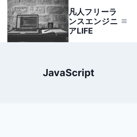
内
凡人フリーラ
容
ンスエンジニ
を
ス
アLIFE
キ
ッ
プ
JavaScript