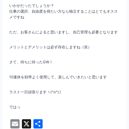
いかがだったでしょうか？
仕事の選択、自由度を得たい方なら独立することはとてもオスス
メですね
ただ、お客さんによると思いますし、自己管理も必要となります
メリットとデメリットは必ず存在しますね（笑）
さて、待ちに待ったGW！
10連休を効率よく使用して、楽しんでいきたいと思います
ラスト一日頑張りますヽ(^o^)丿
ではっ
E
X
共