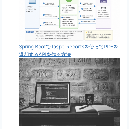
Spring BootでJasperReportsを使ってPDFを
返却するAPIを作る方法