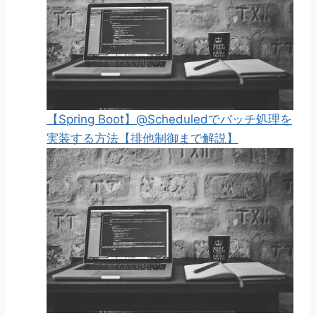
【Spring Boot】@Scheduledでバッチ処理を
実装する方法【排他制御まで解説】