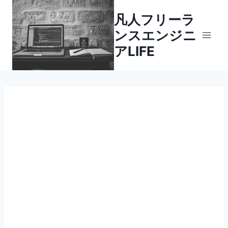
内
凡人フリーラ
容
ンスエンジニ
を
ス
アLIFE
キ
ッ
プ