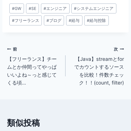
投
#
GW
#
SE
#
エンジニア
#
システムエンジニア
稿
#
フリーランス
#
ブログ
#
給与
#
給与控除
タ
グ:
投
前
次
【フリーランス】チー
【Java】streamとfor
稿
ムとか仲間ってやっぱ
でカウントするソース
ナ
いいよね～っと感じて
を比較！件数チェッ
くる頃…
ク！！(count, filter)
ビ
ゲ
ー
類似投稿
シ