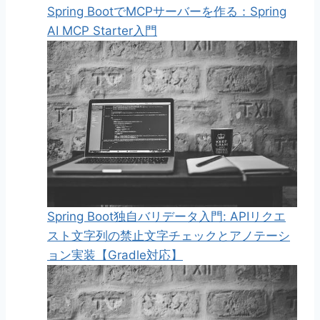
Spring BootでMCPサーバーを作る：Spring
AI MCP Starter入門
Spring Boot独自バリデータ入門: APIリクエ
スト文字列の禁止文字チェックとアノテーシ
ョン実装【Gradle対応】