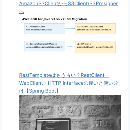
AmazonS3ClientからS3Client/S3Presigner
へ
RestTemplateはもう古い？RestClient・
WebClient・HTTP Interfaceの違いと使い分
け【Spring Boot】