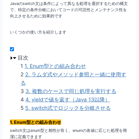
Javaのswitch文は条件によって異なる処理を選択するための構文
で、特定の条件分岐においてコードの可読性とメンテナンス性を
向上させるために効果的です
いくつかの使い方を紹介します
目次
1
1. Enum型との組み合わせ
2
2. ラムダ式やメソッド参照と一緒に使用す
る
3
3. 複数のケースで同じ処理を実行する
4
4. yieldで値を返す（Java 13以降）
5
5. switch式でロジックを分岐させる
1. Enum型との組み合わせ
switch文はenum型と相性が良く、enumの各値に応じた処理を簡
潔に定義できます