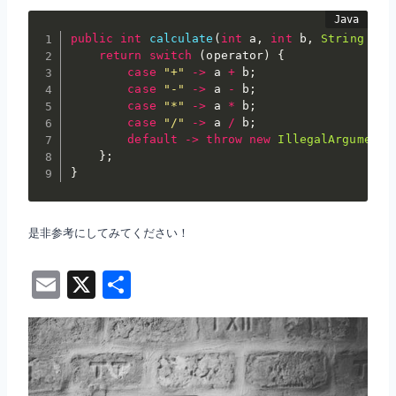
public
int
calculate
(
int
 a
,
int
 b
,
String
 ope
return
switch
(
operator
)
{
case
"+"
->
 a 
+
 b
;
case
"-"
->
 a 
-
 b
;
case
"*"
->
 a 
*
 b
;
case
"/"
->
 a 
/
 b
;
default
->
throw
new
IllegalArgumentE
}
;
}
是非参考にしてみてください！
E
X
共
m
有
ai
l