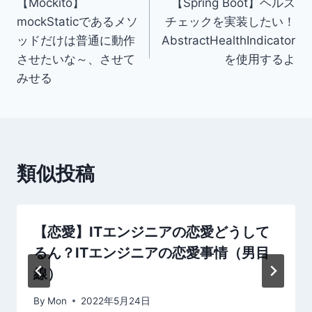
【Mockito】
【Spring Boot】ヘルス
稿
mockStaticであるメソ
チェックを実装したい！
ナ
ッドだけは普通に動作
AbstractHealthIndicator
させたいな～、させて
を使用するよ
ビ
みせる
ゲ
ー
シ
類似投稿
ョ
ン
【恋愛】ITエンジニアの恋愛どうして
るん？ITエンジニアの恋愛事情（男目
線）
By
Mon
2022年5月24日