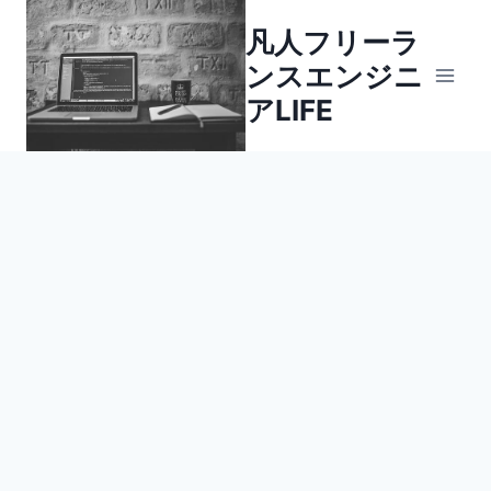
内
凡人フリーラ
容
ンスエンジニ
を
ス
アLIFE
キ
ッ
プ