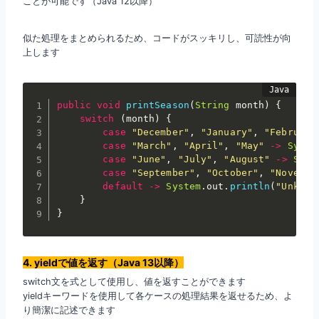
ことが可能です（Java 12以降）
似た処理をまとめられるため、コードがスッキリし、可読性が向
上します
public
void
printSeason
(
String
 month
)
{
switch
(
month
)
{
case
"December"
,
"January"
,
"February
case
"March"
,
"April"
,
"May"
->
Syste
case
"June"
,
"July"
,
"August"
->
Syst
case
"September"
,
"October"
,
"Novembe
default
->
System
.
out
.
println
(
"Unknow
}
}
4. yieldで値を返す（Java 13以降）
switch文を式として使用し、値を返すことができます
yieldキーワードを使用して各ケースの処理結果を返せるため、よ
り簡潔に記述できます