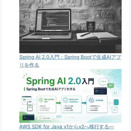
Spring AI 2.0入門：Spring Bootで生成AIアプ
リを作る
AWS SDK for Java v1からv2へ移行する—