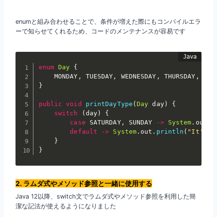
enumと組み合わせることで、条件が増えた際にもコンパイルエラ
ーで知らせてくれるため、コードのメンテナンスが容易です
enum
Day
{
    MONDAY
,
 TUESDAY
,
 WEDNESDAY
,
 THURSDAY
,
 FRI
}
public
void
printDayType
(
Day
 day
)
{
switch
(
day
)
{
case
 SATURDAY
,
 SUNDAY 
->
System
.
out
.
p
default
->
System
.
out
.
println
(
"It's a
}
}
2. ラムダ式やメソッド参照と一緒に使用する
Java 12以降、switch文でラムダ式やメソッド参照を利用した簡
潔な記法が使えるようになりました