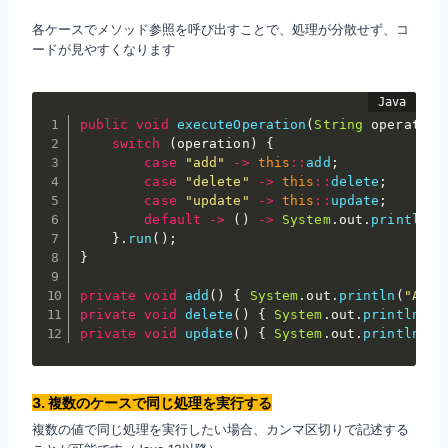
各ケースでメソッド参照を呼び出すことで、処理が分散せず、コ
ードが見やすくなります
public
void
executeOperation
(
String
 operation
switch
(
operation
)
{
case
"add"
->
this
:
:
add
;
case
"delete"
->
this
:
:
delete
;
case
"update"
->
this
:
:
update
;
default
->
(
)
->
System
.
out
.
println
(
"
}
.
run
(
)
;
}
private
void
add
(
)
{
System
.
out
.
println
(
"Add 
private
void
delete
(
)
{
System
.
out
.
println
(
"D
private
void
update
(
)
{
System
.
out
.
println
(
"U
3. 複数のケースで同じ処理を実行する
複数の値で同じ処理を実行したい場合、カンマ区切りで記述する