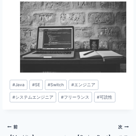
投
#
Java
#
SE
#
Switch
#
エンジニア
稿
#
システムエンジニア
#
フリーランス
#
可読性
タ
グ:
投
前
次