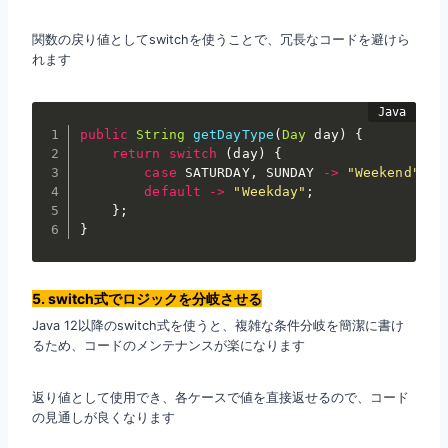
関数の戻り値としてswitchを使うことで、冗長なコードを避けら
れます
public
String
getDayType
(
Day
 day
)
{
return
switch
(
day
)
{
case
 SATURDAY
,
 SUNDAY 
->
"Weekend"
;
default
->
"Weekday"
;
}
;
}
5. switch式でロジックを分岐させる
Java 12以降のswitch式を使うと、複雑な条件分岐を簡潔に書け
るため、コードのメンテナンスが楽になります
返り値として使用でき、各ケースで値を直接返せるので、コード
の見通しが良くなります